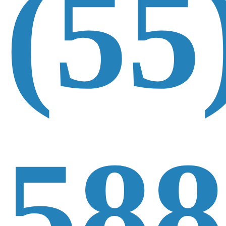
(55
588