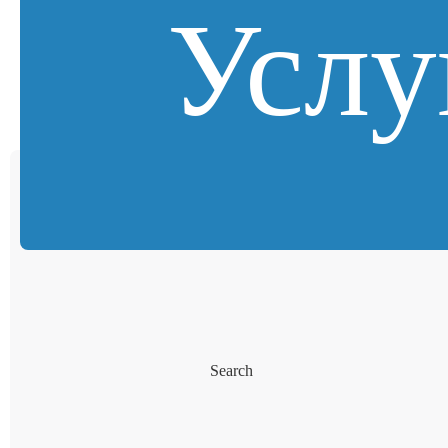
Услу
Search