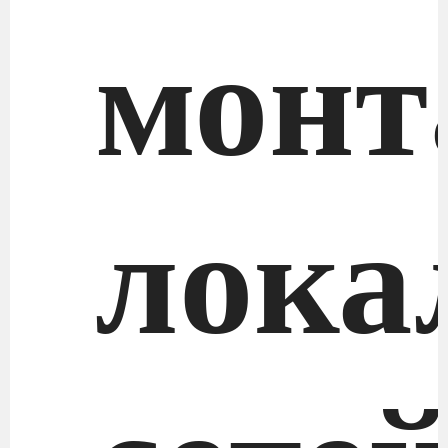
монт
лока