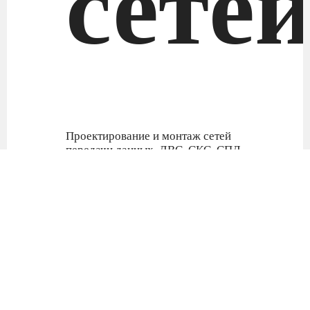
сете
Проектирование и монтаж сетей
передачи данных ЛВС, СКС, СПД
Компания Svyaz Systems создаёт
надёжные и быстрые сети
передачи данных для офисов и
предприятий любого размера.
Мы берём на себя полный цикл
работ – от плана до запуска и
поддержки.