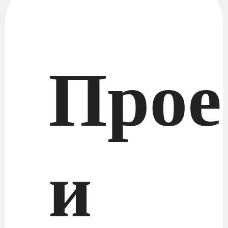
Прое
и