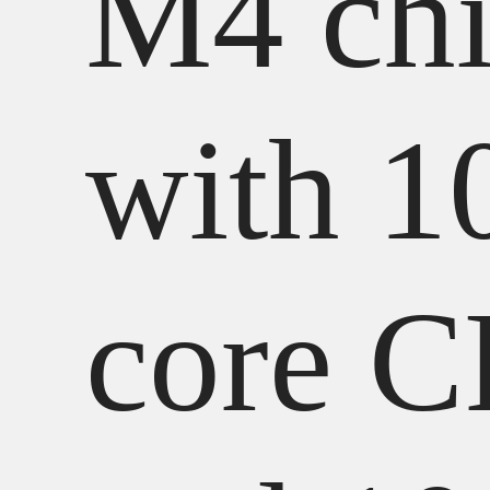
M4 ch
with 1
core 