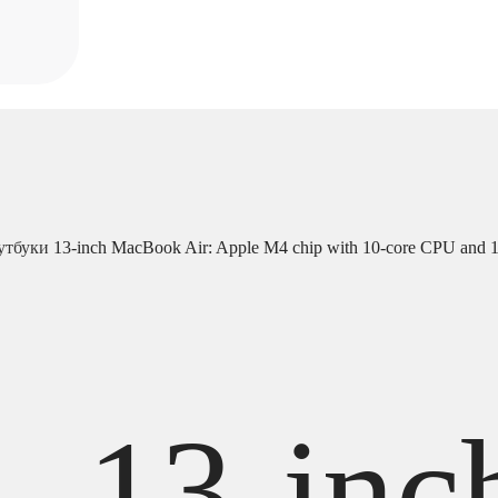
утбуки
13-inch MacBook Air: Apple M4 chip with 10-core CPU and
13-inc