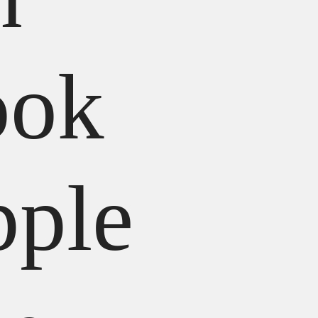
ok
pple