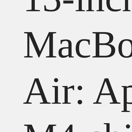
MacBo
Air: A