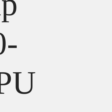
ip
0-
CPU