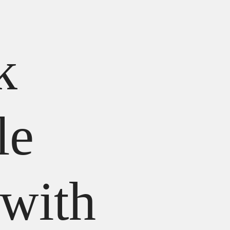
k
le
with