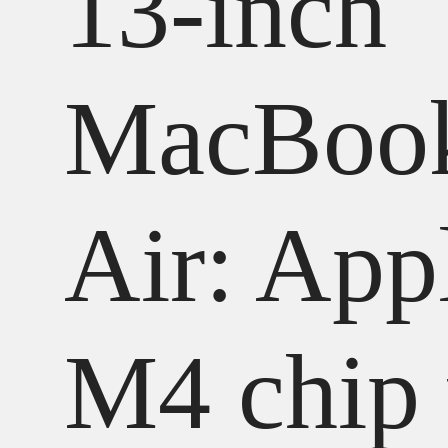
13-inch
MacBoo
Air: App
M4 chip 