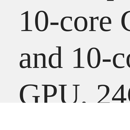
10-core
and 10-c
GPU, 24