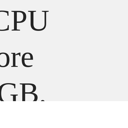
 CPU
ore
GB,