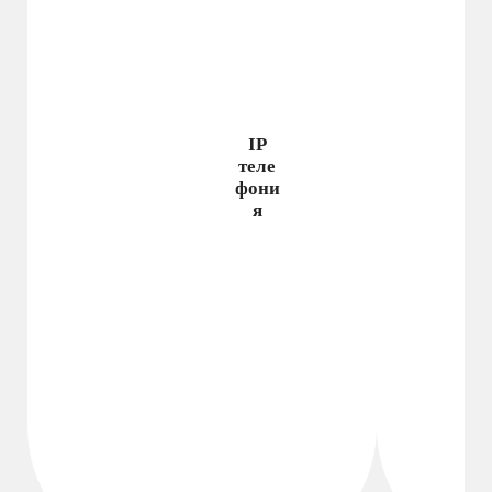
IP
теле
фони
я