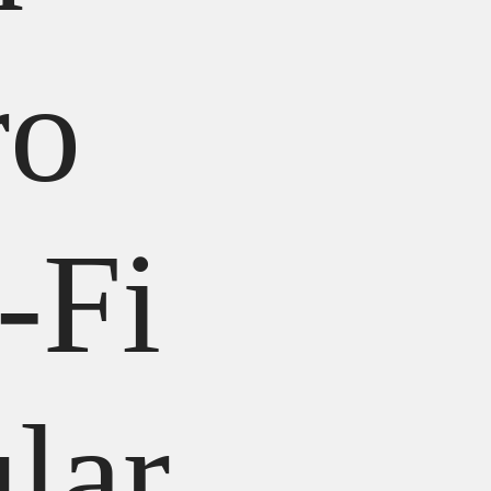
ro
-Fi
lar