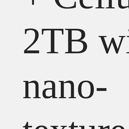
2TB w
nano-