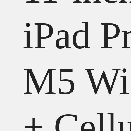
iPad P
M5 Wi
+ Cellu