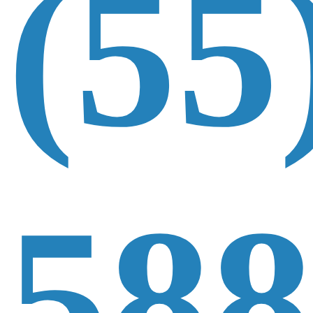
(55
588