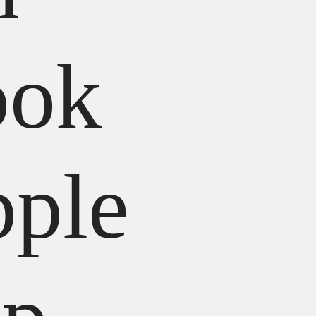
ok
pple