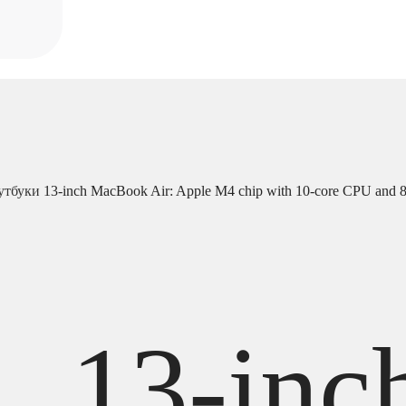
утбуки
13-inch MacBook Air: Apple M4 chip with 10-core CPU and
13-inc