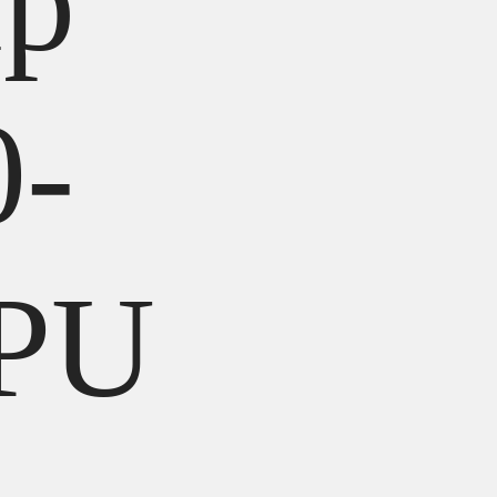
ip
0-
CPU