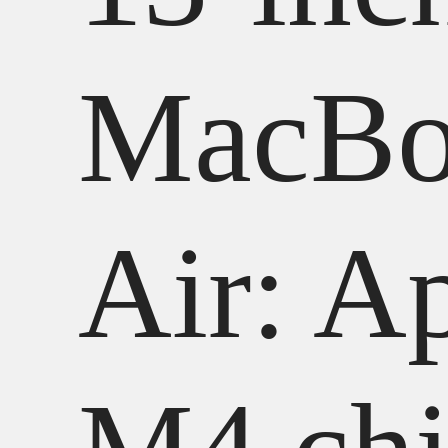
MacBo
Air: A