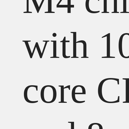
M4 ch
with 1
core 