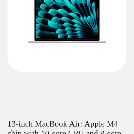
13-inch MacBook Air: Apple M4
chip with 10-core CPU and 8-core