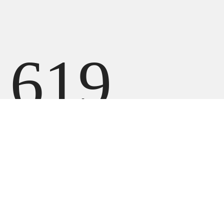
619
900
UZS