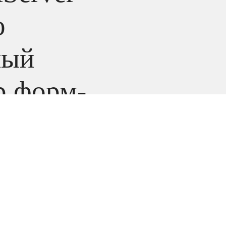
о
ный
р форм-
азе
 Birch
твечает