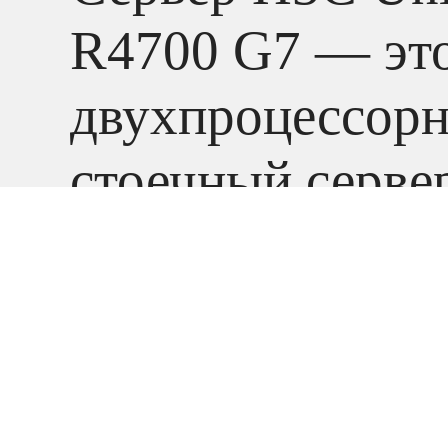
R4700 G7 — эт
двухпроцессор
стоечный серве
фактора 1U на б
платформы Intel
Stream нового
поколения.
Он о