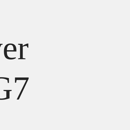
er
G7