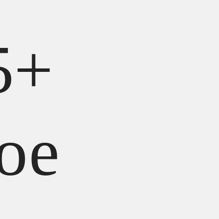
5+
ое