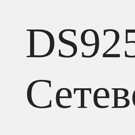
DS92
Сетев