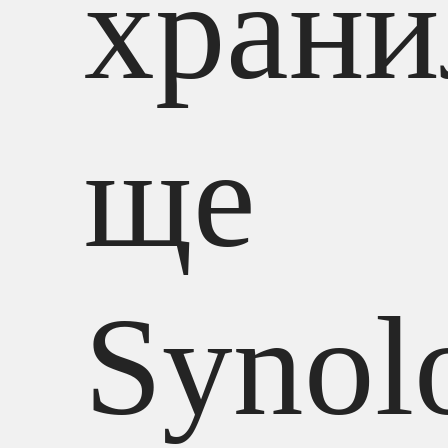
храни
ще
Synol