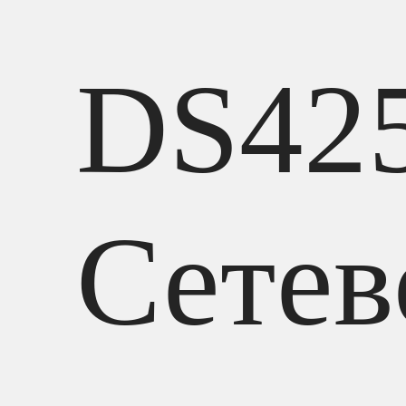
DS42
Сетев