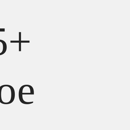
5+
ое