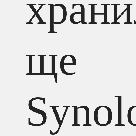
храни
ще
Synol