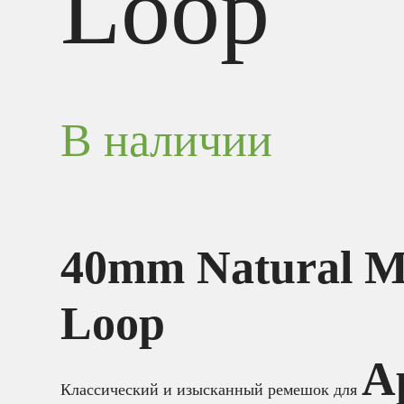
Loop
В наличии
40mm Natural M
Loop
A
Классический и изысканный ремешок для