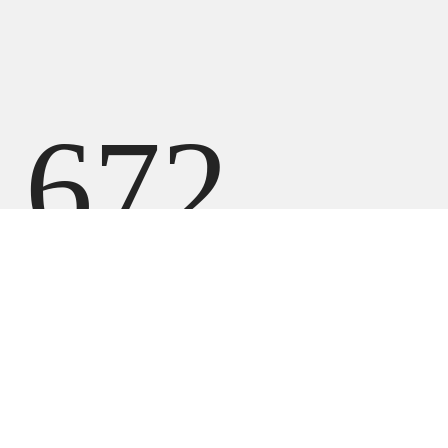
672
000
UZS