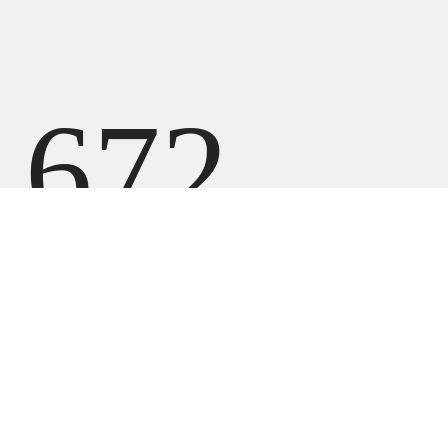
672
000
UZS