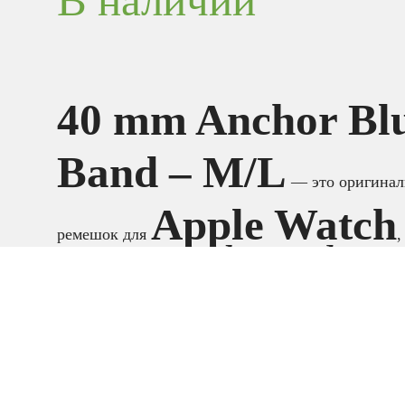
В наличии
40 mm Anchor Blu
Band – M/L
— это оригинал
Apple Watch
ремешок для
,
Anchor Blue
насыщенном
цве
Аксессуары
,
См