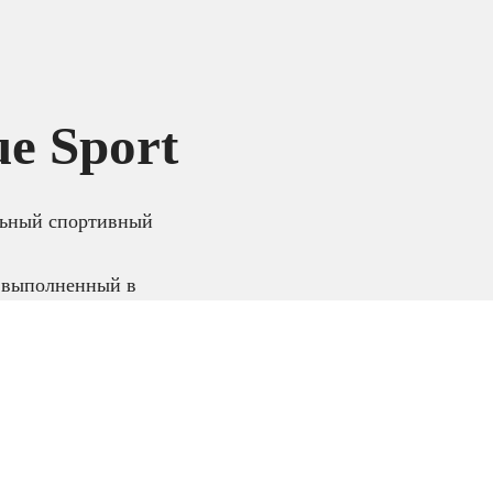
e Sport
ьный спортивный
 выполненный в
те.
артфоны