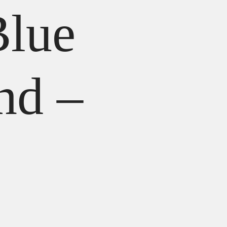
Blue
nd –