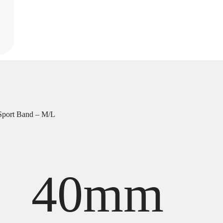
port Band – M/L
40mm