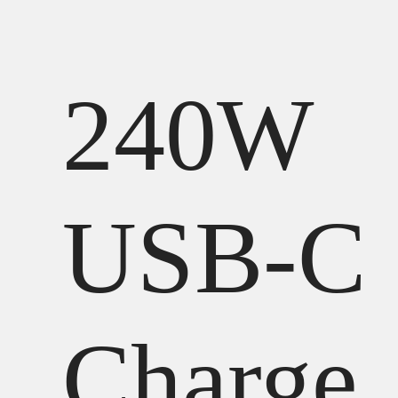
240W
USB-C
Charge