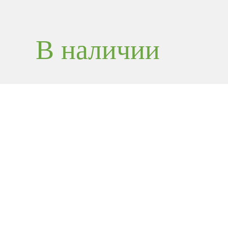
В наличии
240W USB-C C
Cable (2 m), Mo
A2794
Высокопроизводительный кабель для зарядки и 