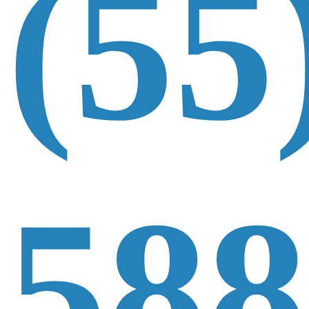
(55
588