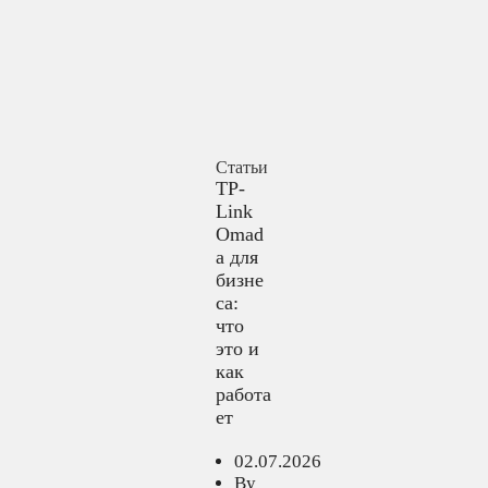
Статьи
TP-
Link
Omad
a для
бизне
са:
что
это и
как
работа
ет
02.07.2026
By