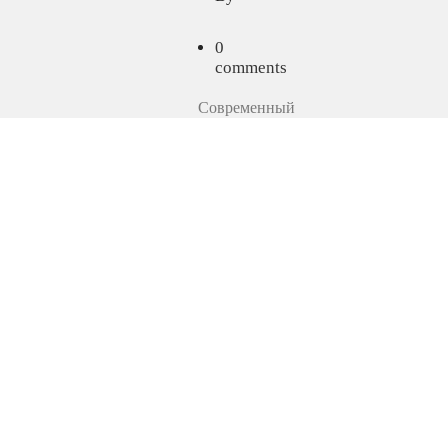
0
comments
Современный
бизнес
предъявляет
высокие
требования
к
качеству
корпоративной
сети.
Даже
кратковременны...
Продолжить