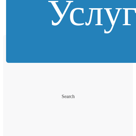
Услу
Search