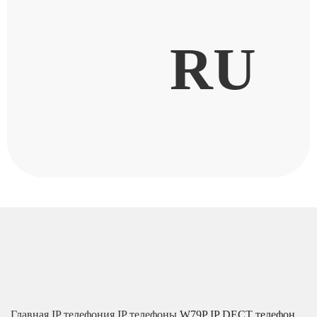
RU
Главная
IP телефония
IP телефоны
W79P IP DECT телефон