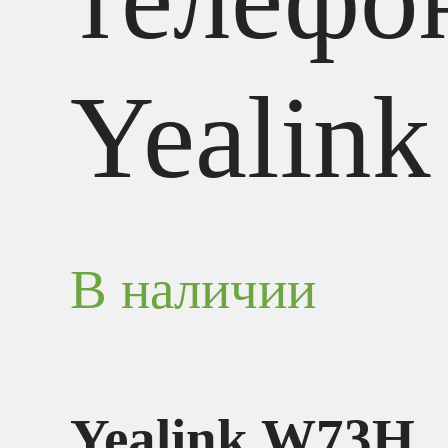
Yealink
В наличии
Yealink W73H