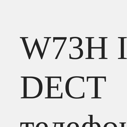
W73H 
DECT
телефо