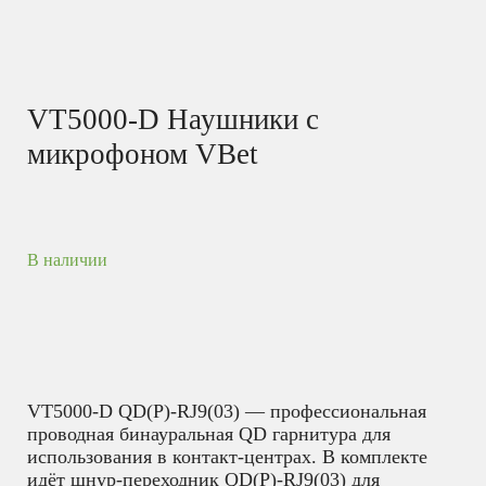
VT5000-D Наушники с
микрофоном VBet
В наличии
VT5000-D QD(P)-RJ9(03) ​—​ профессиональная
проводная бинауральная QD гарнитура для
использования в контакт-центрах. В комплекте
идёт шнур-переходник QD(P)-RJ9(03) для