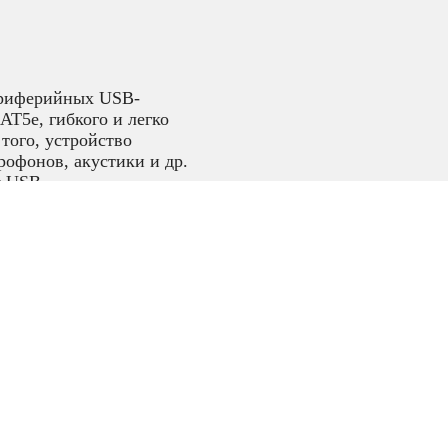
ериферийных USB-
AT5e, гибкого и легко
того, устройство
рофонов, акустики и др.
у USB.
для
енц