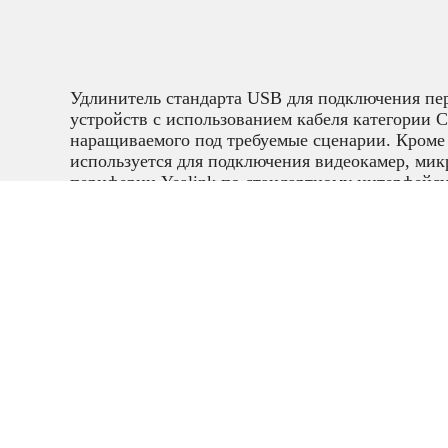
Удлинитель стандарта USB для подключения п
устройств с использованием кабеля категории C
наращиваемого под требуемые сценарии. Кроме 
используется для подключения видеокамер, мик
периферии Yealink по стандартному интерфейс
Аксессуары 
видеоконфер
связи
,