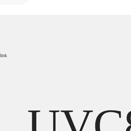
link
UVC