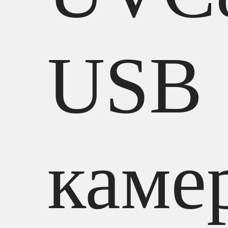
USB
каме