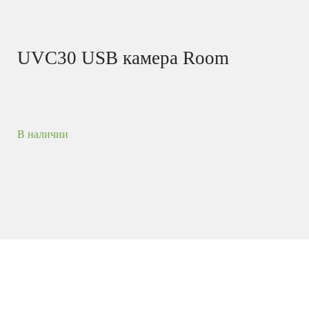
UVC30 USB камера Room
В наличии
Широкоугольная USB-видеокамера для
компактных переговорных с умным
автокадрированием. Сертифицирована
для
Zoom
решений
, а также по стандарту UVC
Rooms
совместима с другими платформами UC