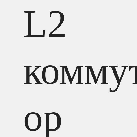
L2
комму
ор