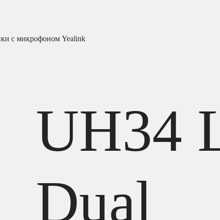
ки с микрофоном Yealink
UH34 L
Dual