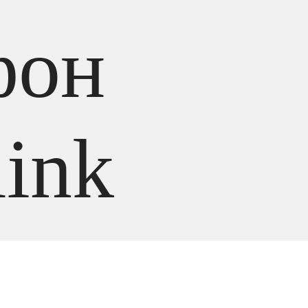
фон
link