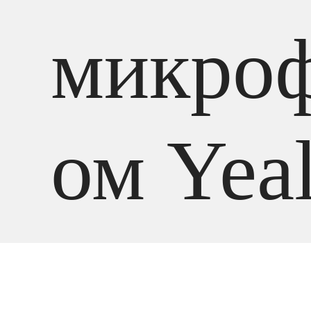
микро
ом Yea
В наличии