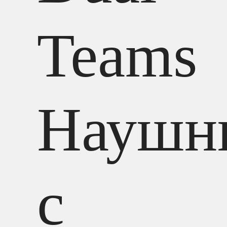
Teams
Наушн
с