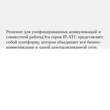
Решение для унифицированных коммуникаций и
совместной работыЭта серия IP-АТС представляет
собой платформу, которая объединяет все бизнес-
коммуникации в одной централизованной сети,
включая голосовую связь, обмен мгновенными
сообщениями (IM), голосовые встречи, аудио-веб-
встречи, данные, аналитику, мобильность, доступ
к объектам,
домофоны и многое другое.