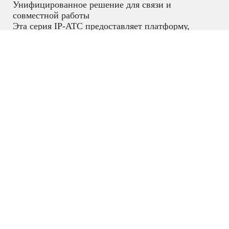
Унифицированное решение для связи и
совместной работы
Эта серия IP-АТС предоставляет платформу,
которая объединяет все бизнес-коммуникации в
одной централизованной сети, включая голосовые
и видеозвонки, видеоконференции,
видеонаблюдение, веб-конференции, передачу
данных, аналитику, мобильность, доступ к
объектам, внутреннюю связь и многое другое.
IP АТС
,
IP телефония