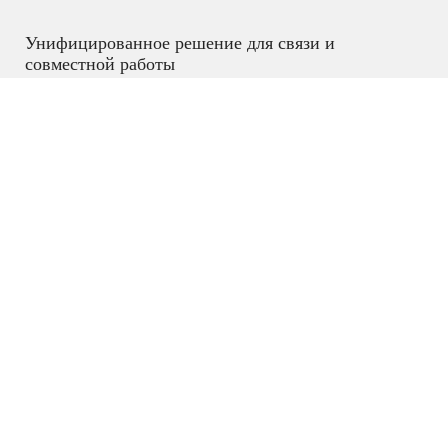
Унифицированное решение для связи и
совместной работы
Эта серия IP-АТС предоставляет платформу,
которая объединяет все бизнес-коммуникации в
одной централизованной сети, включая голосовые
и видеозвонки, видеоконференции,
видеонаблюдение, веб-конференции, передачу
данных, аналитику, мобильность, доступ к
объектам, внутреннюю связь и многое другое.
IP АТС
,
IP телефония