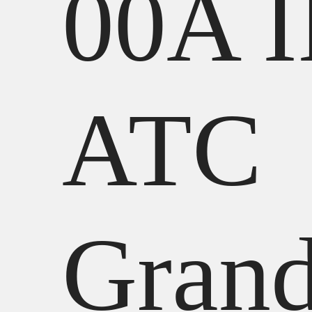
00A I
АТС
Grand