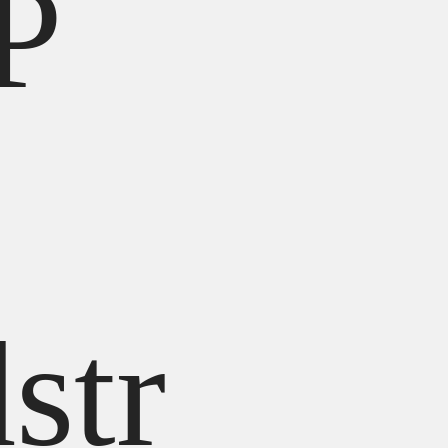
P
str