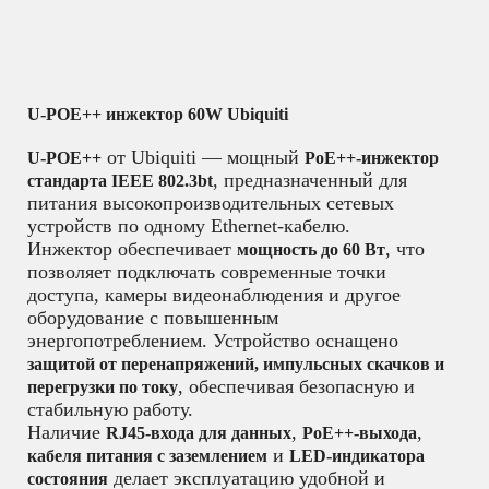
U-POE++ инжектор 60W Ubiquiti
от Ubiquiti — мощный
U-POE++
PoE++-инжектор
, предназначенный для
стандарта IEEE 802.3bt
питания высокопроизводительных сетевых
устройств по одному Ethernet-кабелю.
Инжектор обеспечивает
, что
мощность до 60 Вт
позволяет подключать современные точки
доступа, камеры видеонаблюдения и другое
оборудование с повышенным
энергопотреблением. Устройство оснащено
защитой от перенапряжений, импульсных скачков и
, обеспечивая безопасную и
перегрузки по току
стабильную работу.
Наличие
,
,
RJ45-входа для данных
PoE++-выхода
и
кабеля питания с заземлением
LED-индикатора
делает эксплуатацию удобной и
состояния