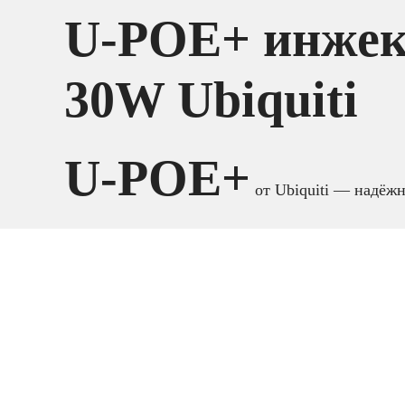
U-POE+ инжек
30W Ubiquiti
U-POE+
от Ubiquiti — надё
инжектор стан
IEEE 802.3at
, пред
совместимых сетевых устройств по одному Ethe
мощнос
Инжектор обеспечивает