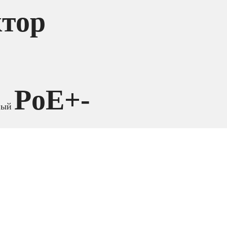
тор
PoE+-
жный
дарта
назначенный для питания
rnet-кабелю.
ть до