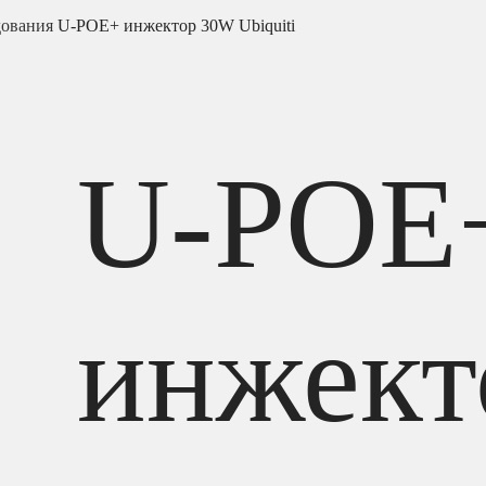
дования
U-POE+ инжектор 30W Ubiquiti
U-POE
инжект