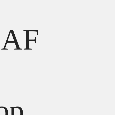
-AF
ор