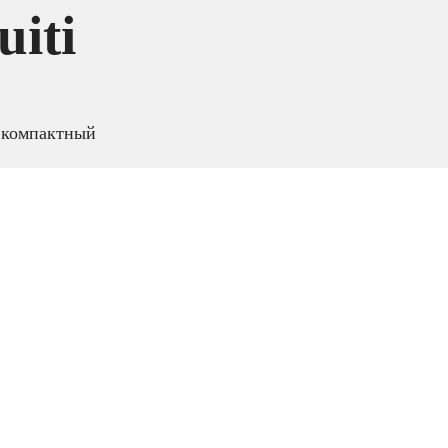
iti
 компактный
E
итания совместимых
Вт
, обеспечивая
рудования, включая