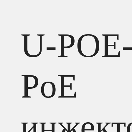
U-POE
PoE
инжект