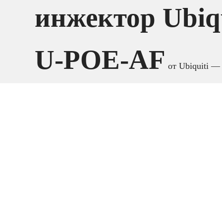
инжектор Ubiqu
U-POE-AF
от Ubiquiti —
PoE-инжектор
стандарта IEE
802.3af
, предназначенный для п
сетевых устройств по Ethernet-кабелю.
до 15 
Инжектор подаёт питание
стабильную работу точек доступа и другого обо