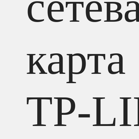
сетев
карта
TP-L