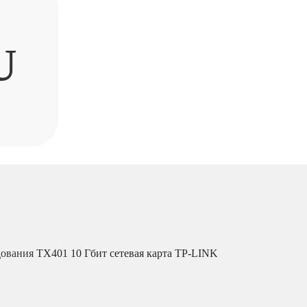
U
дования
TX401 10 Гбит сетевая карта TP-LINK