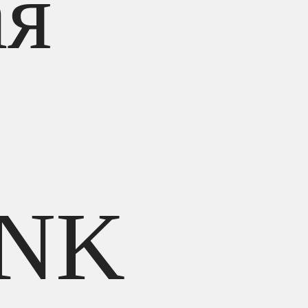
ая
INK