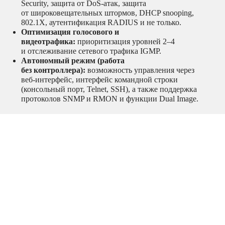
Security, защита от DoS‑атак, защита
от широковещательных штормов, DHCP snooping,
802.1X, аутентификация RADIUS и не только.
Оптимизация голосового и
видеотрафика:
приоритизация уровней 2–4
и отслеживание сетевого трафика IGMP.
Автономный режим (работа
без контроллера):
возможность управления через
веб‑интерфейс, интерфейс командной строки
(консольный порт, Telnet, SSH), а также поддержка
протоколов SNMP и RMON и функции Dual Image.
Ethernet коммутаторы
,
Сетевое
оборудование