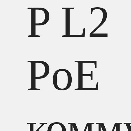
P L2
PoE
комм