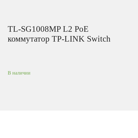
TL-SG1008MP L2 PoE
коммутатор TP-LINK Switch
В наличии
Коммутатор с 8 гигабитными портами PoE+
для размещения на столе или в стойке