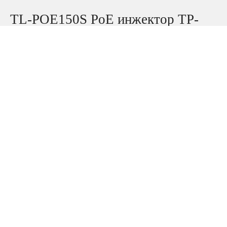
TL-POE150S PoE инжектор TP-
LINK
В наличии
Инжектор PoE
Поддержка IEEE 802.3af
Автоматическое определение требуемой мощности
Гигабитный порт Ethernet
Простая и быстрая установка (поддержка Plug-and-Play)