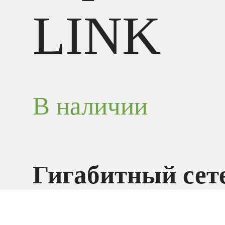
LINK
В наличии
Гигабитный сет
адаптер PCI Exp