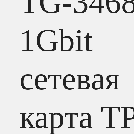
TG-346
1Gbit
сетевая
карта T