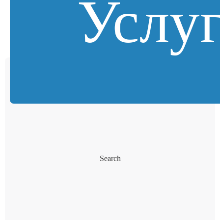
Услу
Search