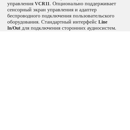
управления
. Опционально поддерживает
VCR11
сенсорный экран управления и адаптер
беспроводного подключения пользовательского
оборудования. Стандартный интерфейс
Line
для подключения сторонних аудиосистем.
In/Out
Поддерживается системой удаленного управления,
диагностики и техподдержки
.
YDMP
Видеоконференцсвязь
,
Терминалы
видеоконференц связи