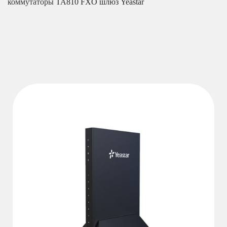
коммутаторы
TA810 FXO шлюз Yeastar