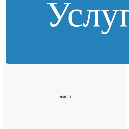
Услу
Search