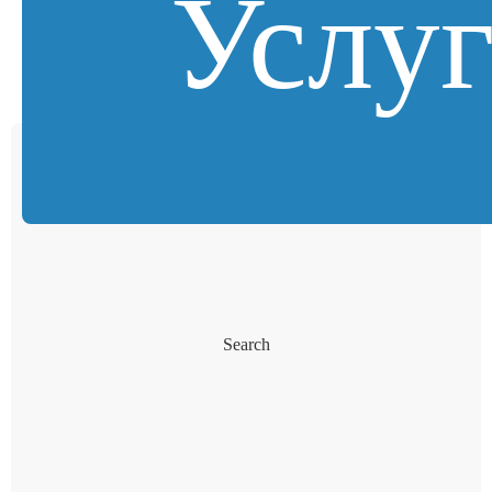
Услу
Search