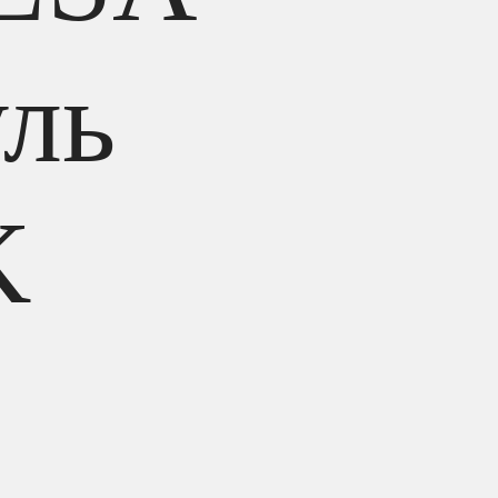
уль
K