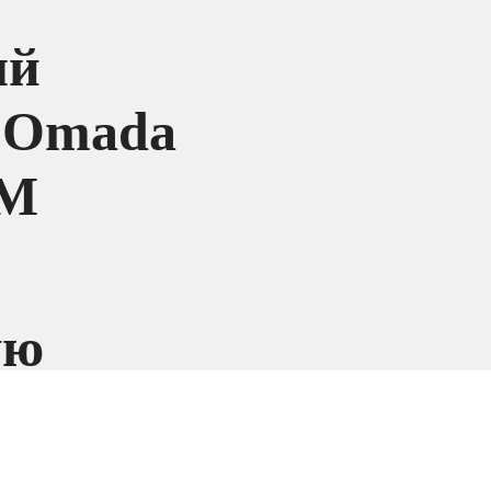
ый
 Omada
DM
ую
M с
 одной