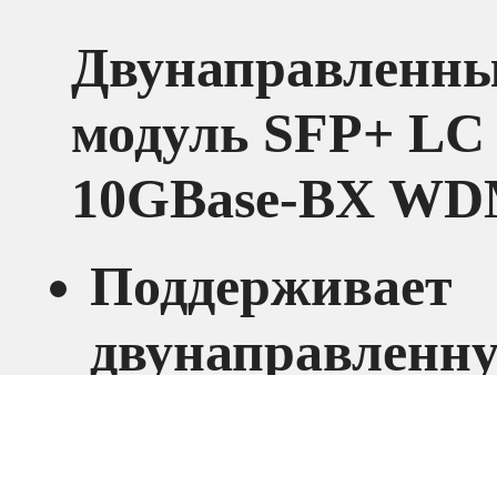
Двунаправленн
модуль SFP+ LC
10GBase-BX W
Поддерживает
двунаправленн
технологию WD
использованием