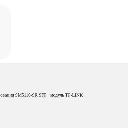
дования
SM5110-SR SFP+ модуль TP-LINK