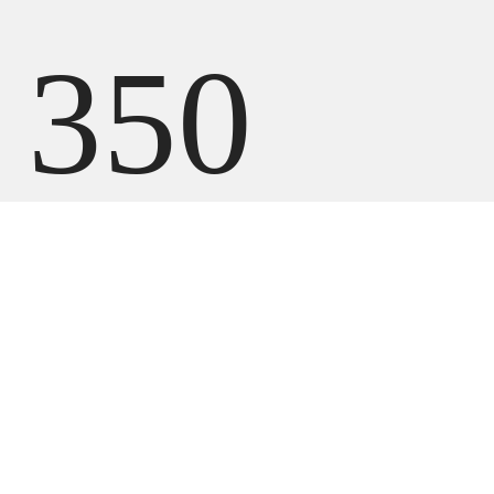
350
550
UZS